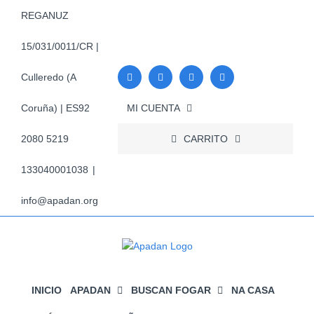
Skip
REGANUZ
to
content
15/031/0011/CR |
Culleredo (A
MI CUENTA
Coruña) | ES92
CARRITO
2080 5219
133040001038
|
info@apadan.org
INICIO
APADAN
BUSCAN FOGAR
NA CASA