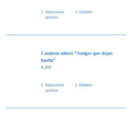
Seleccionar
Este
Detalles
opcións
produto
ten
múltiples
variantes.
As
Camiseta niña/o “Amigos que dejan
opcións
pódense
huella”
elixir
8,00
€
na
páxina
Seleccionar
Este
Detalles
de
opcións
produto
produto
ten
múltiples
variantes.
As
opcións