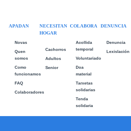
pódense
elixir
na
páxina
APADAN
NECESITAN
COLABORA
DENUNCIA
de
HOGAR
produto
Novas
Acollida
Denuncia
temporal
Cachorros
Quen
Lexislación
somos
Voluntariado
Adultos
Como
Doa
Senior
funcionamos
material
FAQ
Tarxetas
solidarias
Colaboradores
Tenda
solidaria