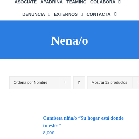
ASÓCIATE
APADRIÑA
TEAMING
COLABORA
DENUNCIA
EXTERNOS
CONTACTA
Nena/o
Ordena por
Nombre
Mostrar
12 productos
Camiseta niña/o “Su hogar está donde
tú estés”
8,00
€