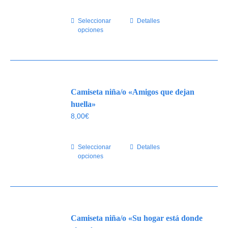
Seleccionar
Este
Detalles
opciones
producto
tiene
múltiples
variantes.
Las
Camiseta niña/o «Amigos que dejan
opciones
se
huella»
pueden
8,00
€
elegir
en
Seleccionar
Este
Detalles
la
opciones
producto
página
tiene
de
múltiples
producto
variantes.
Las
Camiseta niña/o «Su hogar está donde
opciones