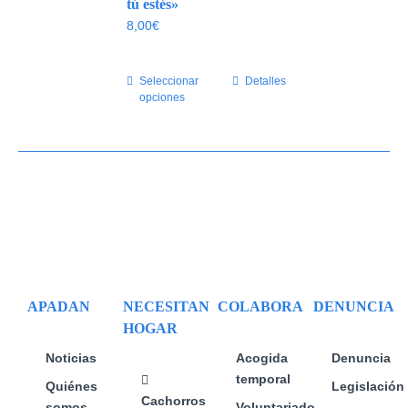
se
tú estés»
pueden
8,00
€
elegir
en
Seleccionar
Este
Detalles
la
opciones
producto
página
tiene
de
múltiples
producto
variantes.
Las
opciones
se
pueden
elegir
en
APADAN
NECESITAN
COLABORA
DENUNCIA
la
HOGAR
página
de
Noticias
Acogida
Denuncia
producto
temporal
Quiénes
Legislación
Cachorros
somos
Voluntariado