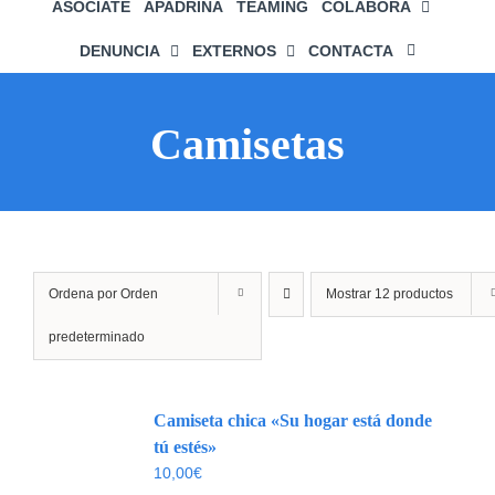
ASÓCIATE
APADRINA
TEAMING
COLABORA
DENUNCIA
EXTERNOS
CONTACTA
Camisetas
Ordena por
Orden
Mostrar
12 productos
predeterminado
Camiseta chica «Su hogar está donde
tú estés»
10,00
€