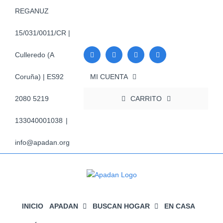
Saltar
REGANUZ
al
contenido
15/031/0011/CR |
Culleredo (A
MI CUENTA
Coruña) | ES92
CARRITO
2080 5219
133040001038
|
info@apadan.org
INICIO
APADAN
BUSCAN HOGAR
EN CASA