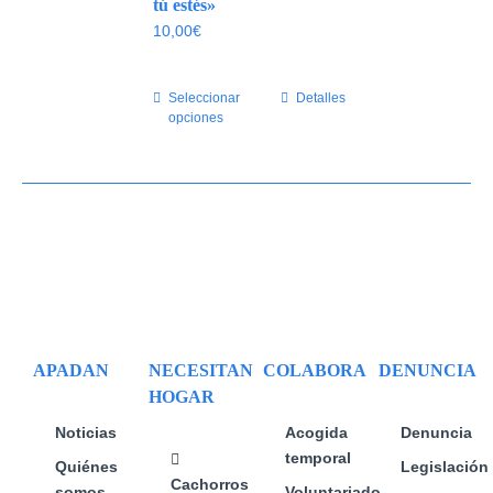
se
tú estés»
pueden
10,00
€
elegir
en
Seleccionar
Este
Detalles
la
opciones
producto
página
tiene
de
múltiples
producto
variantes.
Las
opciones
se
pueden
elegir
en
APADAN
NECESITAN
COLABORA
DENUNCIA
la
HOGAR
página
de
Noticias
Acogida
Denuncia
producto
temporal
Quiénes
Legislación
Cachorros
somos
Voluntariado