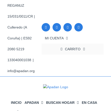
Saltar
REGANUZ
al
contenido
15/031/0011/CR |
Culleredo (A
MI CUENTA
Coruña) | ES92
CARRITO
2080 5219
133040001038
|
info@apadan.org
INICIO
APADAN
BUSCAN HOGAR
EN CASA