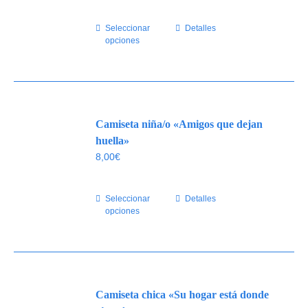
Seleccionar
Este
Detalles
opciones
producto
tiene
múltiples
variantes.
Las
Camiseta niña/o «Amigos que dejan
opciones
se
huella»
pueden
8,00
€
elegir
en
Seleccionar
Este
Detalles
la
opciones
producto
página
tiene
de
múltiples
producto
variantes.
Las
Camiseta chica «Su hogar está donde
opciones