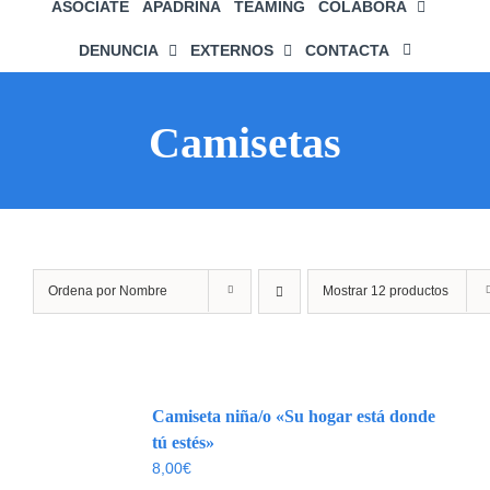
ASÓCIATE
APADRINA
TEAMING
COLABORA
DENUNCIA
EXTERNOS
CONTACTA
Camisetas
Ordena por
Nombre
Mostrar
12 productos
Camiseta niña/o «Su hogar está donde
tú estés»
8,00
€