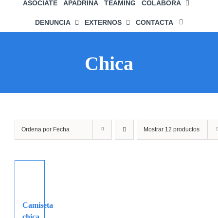
ASÓCIATE
APADRINA
TEAMING
COLABORA
DENUNCIA
EXTERNOS
CONTACTA
Chica
Ordena por
Fecha
Mostrar
12 productos
Camiseta
chica