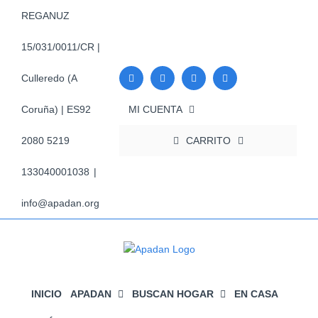
Saltar
REGANUZ
al
contenido
15/031/0011/CR |
Culleredo (A
MI CUENTA
Coruña) | ES92
CARRITO
2080 5219
133040001038
|
info@apadan.org
INICIO
APADAN
BUSCAN HOGAR
EN CASA