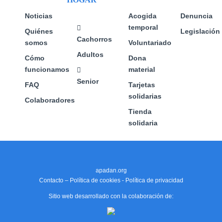
la
página
Noticias
Acogida
Denuncia
de
temporal
Quiénes
Legislación
producto
Cachorros
somos
Voluntariado
Adultos
Cómo
Dona
funcionamos
material
Senior
FAQ
Tarjetas
solidarias
Colaboradores
Tienda
solidaria
apadan.org
Contacto
–
Política de cookies
-
Política de privacidad
Sitio web desarrollado con la colaboración de: