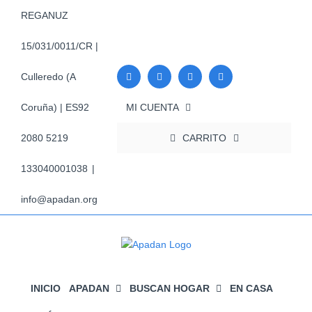
Saltar
REGANUZ
al
contenido
15/031/0011/CR |
Culleredo (A
MI CUENTA
Coruña) | ES92
CARRITO
2080 5219
133040001038
|
info@apadan.org
INICIO
APADAN
BUSCAN HOGAR
EN CASA