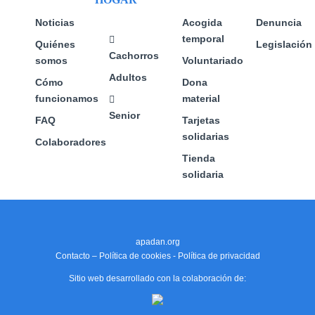
la
página
Noticias
Acogida
Denuncia
de
temporal
Quiénes
Legislación
producto
Cachorros
somos
Voluntariado
Adultos
Cómo
Dona
funcionamos
material
Senior
FAQ
Tarjetas
solidarias
Colaboradores
Tienda
solidaria
apadan.org
Contacto
–
Política de cookies
-
Política de privacidad
Sitio web desarrollado con la colaboración de: