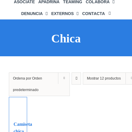
ASÓCIATE
APADRINA
TEAMING
COLABORA
DENUNCIA
EXTERNOS
CONTACTA
Chica
Ordena por
Orden
Mostrar
12 productos
predeterminado
Camiseta
chica