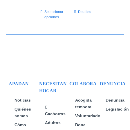
Seleccionar
Este
Detalles
opciones
producto
tiene
múltiples
variantes.
Las
opciones
se
pueden
elegir
en
APADAN
NECESITAN
COLABORA
DENUNCIA
la
HOGAR
página
de
Noticias
Acogida
Denuncia
producto
temporal
Quiénes
Legislación
Cachorros
somos
Voluntariado
Adultos
Cómo
Dona