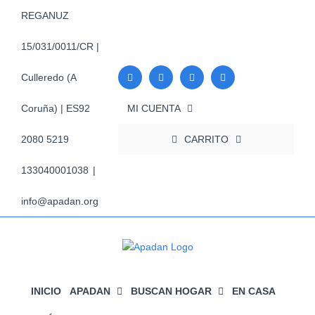
Saltar
REGANUZ
al
contenido
15/031/0011/CR |
Culleredo (A
MI CUENTA
Coruña) | ES92
CARRITO
2080 5219
133040001038
|
info@apadan.org
INICIO
APADAN
BUSCAN HOGAR
EN CASA