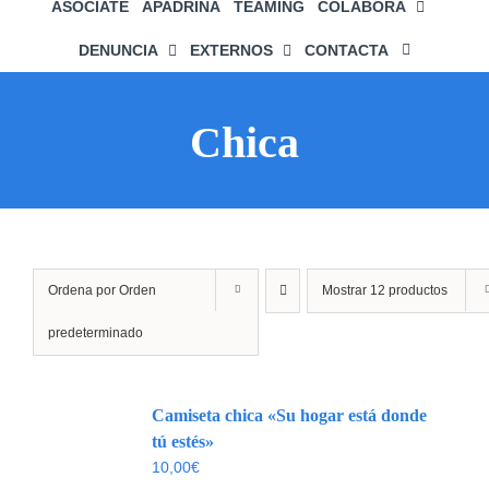
ASÓCIATE
APADRINA
TEAMING
COLABORA
DENUNCIA
EXTERNOS
CONTACTA
Chica
Ordena por
Orden
Mostrar
12 productos
predeterminado
Camiseta chica «Su hogar está donde
tú estés»
10,00
€