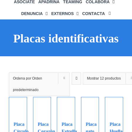
ASÓCIATE
APADRINA
TEAMING
COLABORA
DENUNCIA
EXTERNOS
CONTACTA
Placas identificativas
Ordena por
Orden
Mostrar
12 productos
predeterminado
Placa
Placa
Placa
Placa
Placa
Círculo
Corazón
Estrella
gato
Huella