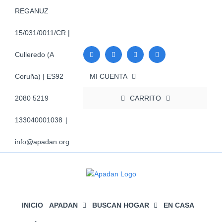
Saltar
REGANUZ
al
contenido
15/031/0011/CR |
Culleredo (A
MI CUENTA
Coruña) | ES92
CARRITO
2080 5219
133040001038
|
info@apadan.org
INICIO
APADAN
BUSCAN HOGAR
EN CASA