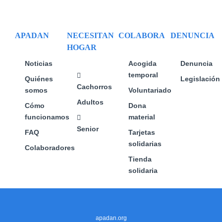
se
se
se
pueden
pueden
pueden
elegir
elegir
elegir
APADAN
NECESITAN
COLABORA
DENUNCIA
en
en
en
HOGAR
la
la
la
página
página
página
Noticias
Acogida
Denuncia
de
de
de
temporal
Quiénes
Legislación
producto
producto
producto
Cachorros
somos
Voluntariado
Adultos
Cómo
Dona
funcionamos
material
Senior
FAQ
Tarjetas
solidarias
Colaboradores
Tienda
solidaria
apadan.org