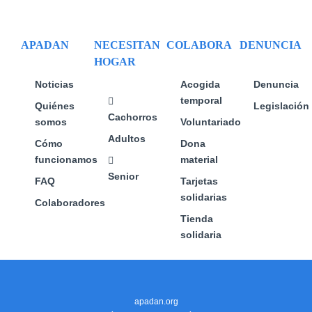
pueden
elegir
en
APADAN
NECESITAN
COLABORA
DENUNCIA
la
HOGAR
página
de
Noticias
Acogida
Denuncia
producto
temporal
Quiénes
Legislación
Cachorros
somos
Voluntariado
Adultos
Cómo
Dona
funcionamos
material
Senior
FAQ
Tarjetas
solidarias
Colaboradores
Tienda
solidaria
apadan.org