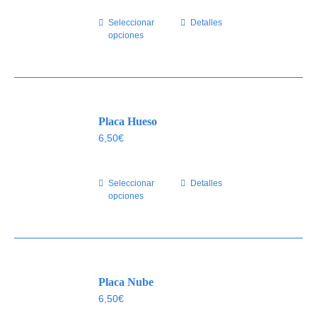
elegir
Seleccionar
Este
Detalles
en
opciones
producto
la
tiene
página
múltiples
de
variantes.
producto
Las
Placa Hueso
opciones
se
6,50
€
pueden
elegir
Seleccionar
Este
Detalles
en
opciones
producto
la
tiene
página
múltiples
de
variantes.
producto
Las
Placa Nube
opciones
se
6,50
€
pueden