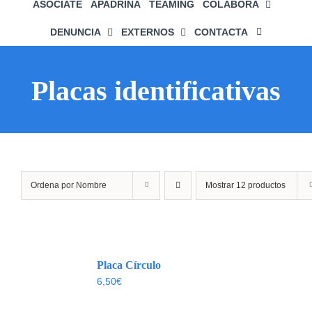
ASÓCIATE
APADRINA
TEAMING
COLABORA
DENUNCIA
EXTERNOS
CONTACTA
Placas identificativas
Ordena por
Nombre
Mostrar
12 productos
Placa Círculo
6,50
€