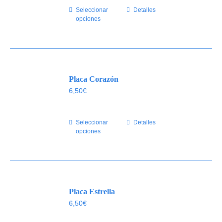
Seleccionar
Este
Detalles
opciones
producto
tiene
múltiples
variantes.
Las
Placa Corazón
opciones
se
6,50
€
pueden
elegir
Seleccionar
Este
Detalles
en
opciones
producto
la
tiene
página
múltiples
de
variantes.
producto
Las
Placa Estrella
opciones
se
6,50
€
pueden