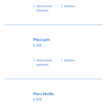
elegir
Seleccionar
Este
Detalles
en
opciones
producto
la
tiene
página
múltiples
de
variantes.
producto
Las
Placa gato
opciones
se
6,50
€
pueden
elegir
Seleccionar
Este
Detalles
en
opciones
producto
la
tiene
página
múltiples
de
variantes.
producto
Las
Placa Huella
opciones
se
6,50
€
pueden