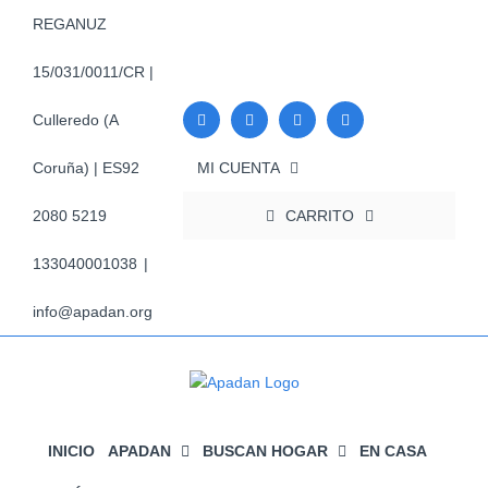
Saltar
REGANUZ
al
contenido
15/031/0011/CR |
Culleredo (A
MI CUENTA
Coruña) | ES92
CARRITO
2080 5219
133040001038
|
info@apadan.org
INICIO
APADAN
BUSCAN HOGAR
EN CASA