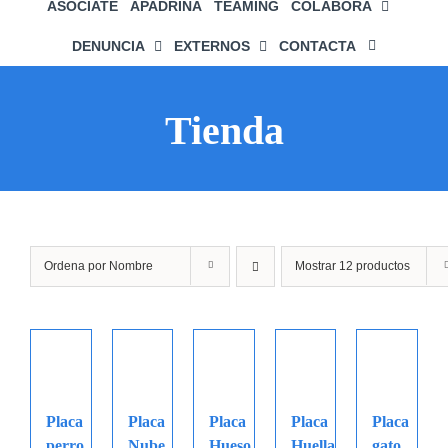
ASÓCIATE
APADRINA
TEAMING
COLABORA
DENUNCIA
EXTERNOS
CONTACTA
Tienda
Ordena por
Nombre
Mostrar
12 productos
Placa
Placa
Placa
Placa
Placa
perro
Nube
Hueso
Huella
gato