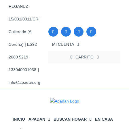
Saltar
REGANUZ
al
contenido
15/031/0011/CR |
Culleredo (A
MI CUENTA
Coruña) | ES92
CARRITO
2080 5219
133040001038
|
info@apadan.org
INICIO
APADAN
BUSCAN HOGAR
EN CASA