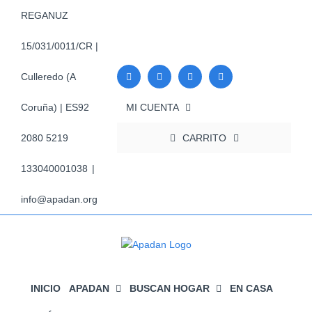
Saltar
REGANUZ
al
contenido
15/031/0011/CR |
Culleredo (A
MI CUENTA
Coruña) | ES92
CARRITO
2080 5219
133040001038
|
info@apadan.org
INICIO
APADAN
BUSCAN HOGAR
EN CASA