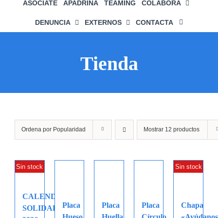
ASÓCIATE
APADRINA
TEAMING
COLABORA
DENUNCIA
EXTERNOS
CONTACTA
Tienda
Ordena por
Popularidad
Mostrar
12 productos
Sin stock
Sin stock
CALENDARIO
Placa
Placa
Placa
Chapa
SOLIDARIO
Hueso
Huella
Círculo
«Ayúdano