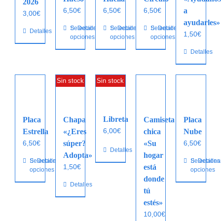
2026
6,50
€
6,50
€
6,50
€
a
3,00
€
ayudarles»
Este
Seleccionar
Detalles
Este
Seleccionar
Detalles
Este
Seleccionar
Detalles
Detalles
1,50
€
opciones
opciones
opciones
producto
producto
producto
tiene
tiene
tiene
Detalles
múltiples
múltiples
múltiples
variantes.
variantes.
variantes.
Sin stock
Sin stock
Las
Las
Las
opciones
opciones
opciones
se
se
se
Libreta
pueden
pueden
pueden
Placa
Chapa
Camiseta
Placa
elegir
elegir
elegir
6,00
€
Estrella
«¿Eres
chica
Nube
en
en
en
6,50
€
súper?
«Su
6,50
€
Detalles
la
la
la
Adopta»
hogar
Este
Seleccionar
Detalles
Este
Selecciona
Detalles
página
página
página
1,50
€
está
opciones
opciones
producto
producto
de
de
de
donde
tiene
tiene
Detalles
producto
producto
producto
tú
múltiples
múltiples
estés»
variantes.
variantes.
10,00
€
Las
Las