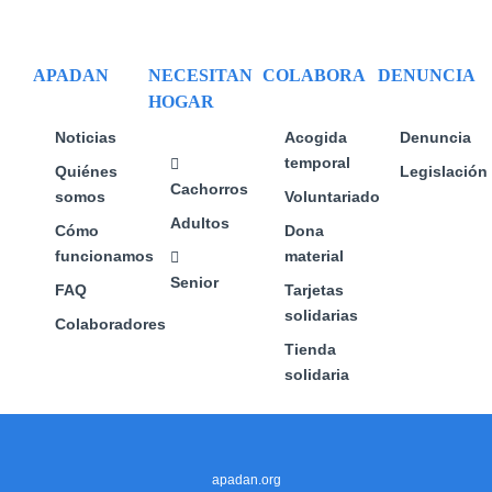
se
pueden
elegir
APADAN
NECESITAN
COLABORA
DENUNCIA
en
HOGAR
la
página
Noticias
Acogida
Denuncia
de
temporal
Quiénes
Legislación
producto
Cachorros
somos
Voluntariado
Adultos
Cómo
Dona
funcionamos
material
Senior
FAQ
Tarjetas
solidarias
Colaboradores
Tienda
solidaria
apadan.org