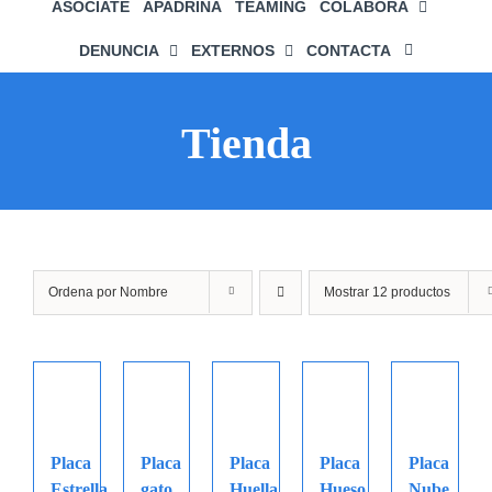
ASÓCIATE
APADRINA
TEAMING
COLABORA
DENUNCIA
EXTERNOS
CONTACTA
Tienda
Ordena por
Nombre
Mostrar
12 productos
Placa
Placa
Placa
Placa
Placa
Estrella
gato
Huella
Hueso
Nube