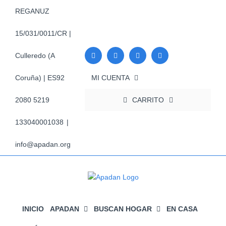
Saltar
REGANUZ
al
contenido
15/031/0011/CR |
Culleredo (A
MI CUENTA
Coruña) | ES92
CARRITO
2080 5219
133040001038
|
info@apadan.org
INICIO
APADAN
BUSCAN HOGAR
EN CASA