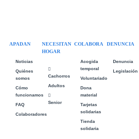
se
pueden
elegir
en
la
página
APADAN
NECESITAN
COLABORA
DENUNCIA
de
HOGAR
producto
Noticias
Acogida
Denuncia
temporal
Quiénes
Legislación
Cachorros
somos
Voluntariado
Adultos
Cómo
Dona
funcionamos
material
Senior
FAQ
Tarjetas
solidarias
Colaboradores
Tienda
solidaria