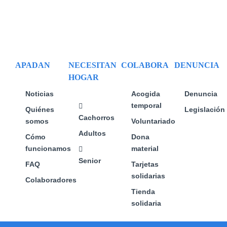
elegir
en
la
página
de
APADAN
NECESITAN
COLABORA
DENUNCIA
producto
HOGAR
Noticias
Acogida
Denuncia
temporal
Quiénes
Legislación
Cachorros
somos
Voluntariado
Adultos
Cómo
Dona
funcionamos
material
Senior
FAQ
Tarjetas
solidarias
Colaboradores
Tienda
solidaria