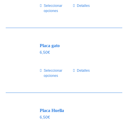
Seleccionar
Este
Detalles
opciones
producto
tiene
múltiples
variantes.
Las
Placa gato
opciones
se
6,50
€
pueden
elegir
Seleccionar
Este
Detalles
en
opciones
producto
la
tiene
página
múltiples
de
variantes.
producto
Las
Placa Huella
opciones
se
6,50
€
pueden