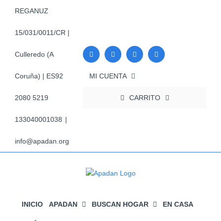
Saltar
REGANUZ
al
contenido
15/031/0011/CR |
Culleredo (A
MI CUENTA
Coruña) | ES92
CARRITO
2080 5219
133040001038
|
info@apadan.org
INICIO
APADAN
BUSCAN HOGAR
EN CASA