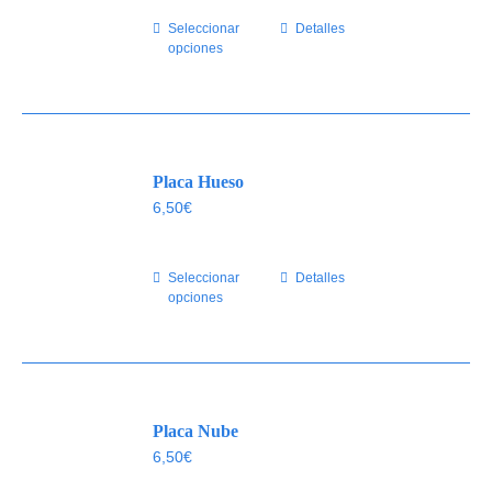
elegir
Seleccionar
Este
Detalles
en
opciones
producto
la
tiene
página
múltiples
de
variantes.
producto
Las
Placa Hueso
opciones
se
6,50
€
pueden
elegir
Seleccionar
Este
Detalles
en
opciones
producto
la
tiene
página
múltiples
de
variantes.
producto
Las
Placa Nube
opciones
se
6,50
€
pueden