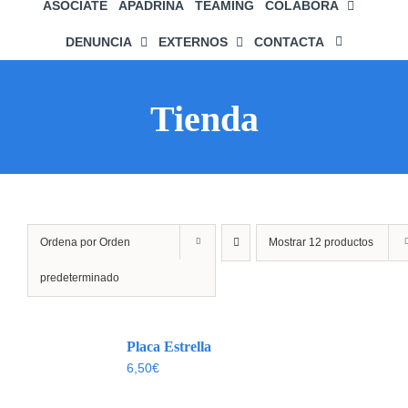
ASÓCIATE
APADRINA
TEAMING
COLABORA
DENUNCIA
EXTERNOS
CONTACTA
Tienda
Ordena por
Orden
Mostrar
12 productos
predeterminado
Placa Estrella
6,50
€