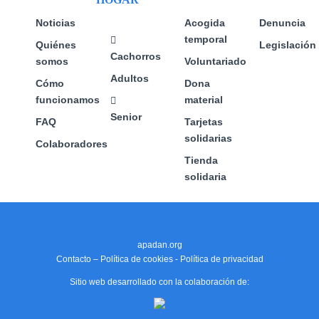
de
la
la
producto
página
página
Noticias
Acogida
Denuncia
de
de
temporal
Quiénes
Legislación
producto
producto
Cachorros
somos
Voluntariado
Adultos
Cómo
Dona
funcionamos
material
Senior
FAQ
Tarjetas
solidarias
Colaboradores
Tienda
solidaria
apadan.org
Contacto
–
Política de cookies
-
Política de privacidad
Sitio web desarrollado con la colaboración de: