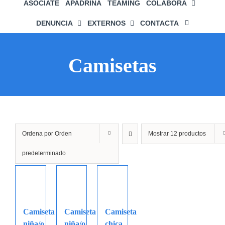
ASÓCIATE
APADRINA
TEAMING
COLABORA
DENUNCIA
EXTERNOS
CONTACTA
Camisetas
Ordena por
Orden
Mostrar
12 productos
predeterminado
Camiseta
Camiseta
Camiseta
niña/o
niña/o
chica