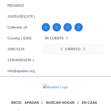
Saltar
REGANUZ
al
contenido
15/031/0011/CR |
Culleredo (A
MI CUENTA
Coruña) | ES92
CARRITO
2080 5219
133040001038
|
info@apadan.org
INICIO
APADAN
BUSCAN HOGAR
EN CASA