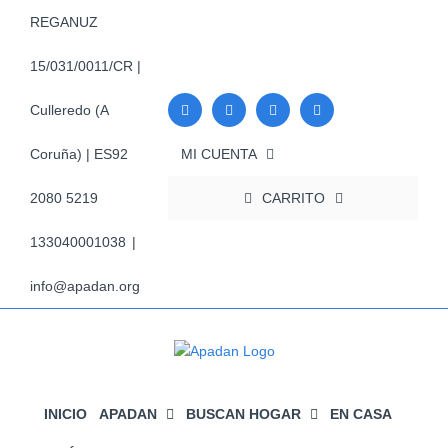
Saltar
REGANUZ
al
contenido
15/031/0011/CR |
Culleredo (A
MI CUENTA
Coruña) | ES92
CARRITO
2080 5219
133040001038
|
info@apadan.org
INICIO
APADAN
BUSCAN HOGAR
EN CASA