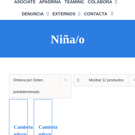
ASÓCIATE
APADRINA
TEAMING
COLABORA
DENUNCIA
EXTERNOS
CONTACTA
Niña/o
Ordena por
Orden
Mostrar
12 productos
predeterminado
Camiseta
Camiseta
niña/o
niña/o