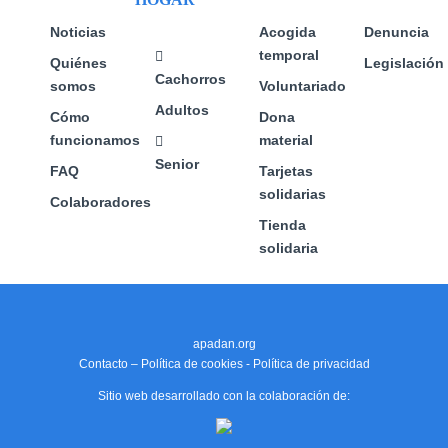
de
la
producto
página
Noticias
Acogida
Denuncia
de
temporal
Quiénes
Legislación
producto
Cachorros
somos
Voluntariado
Adultos
Cómo
Dona
funcionamos
material
Senior
FAQ
Tarjetas
solidarias
Colaboradores
Tienda
solidaria
apadan.org
Contacto
–
Política de cookies
-
Política de privacidad
Sitio web desarrollado con la colaboración de: