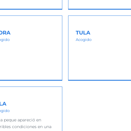
TULA
LITA
Acogido
Acogido
ORA
TULA
ogido
Acogido
ILA
ogido
ta peque apareció en
rribles condiciones en una