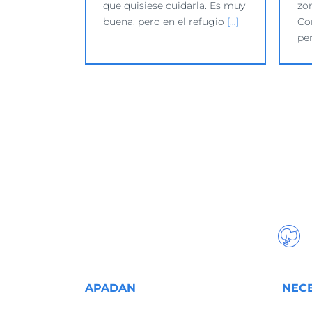
que quisiese cuidarla. Es muy
zo
buena, pero en el refugio
[…]
Cor
pe
APADAN
NEC