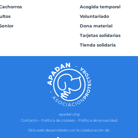
Cachorros
Acogida temporal
ultos
Voluntariado
Senior
Dona material
Tarjetas solidarias
Tienda solidaria
apadan.org
Contacto
–
Política de cookies
-
Política de privacidad
Sitio web desarrollado con la colaboración de: