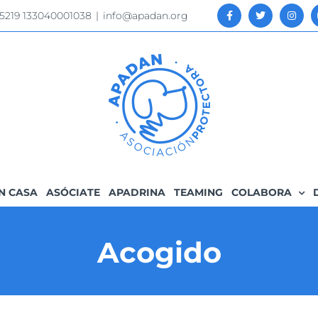
 5219 133040001038
|
info@apadan.org
N CASA
ASÓCIATE
APADRINA
TEAMING
COLABORA
Acogido