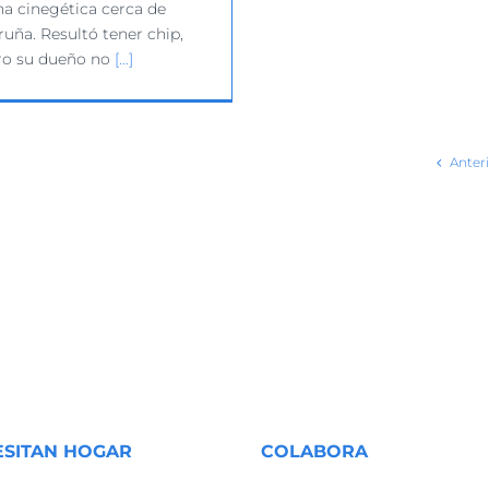
na cinegética cerca de
uña. Resultó tener chip,
ro su dueño no
[…]
Anteri
ESITAN HOGAR
COLABORA