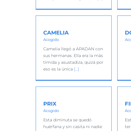
LIA
DORA
ido
Acogido
CAMELIA
D
Acogido
Ac
Camelia llegó a APADAN con
sus hermanas. Ella era la más
tímida y asustadiza, quizá por
eso es la única
[…]
IX
FILA
ido
Acogido
PRIX
F
Acogido
Ac
Esta diminuta se quedó
Es
huérfana y sin casita ni nadie
te