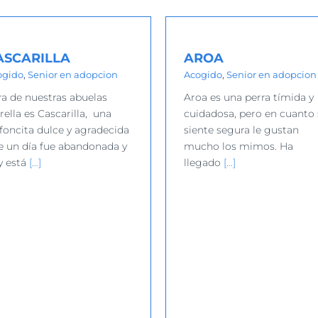
AROA
LÓPEZ
Acogido
Senior en adopcion
Acogido
ASCARILLA
AROA
ogido
,
Senior en adopcion
Acogido
,
Senior en adopcion
ra de nuestras abuelas
Aroa es una perra tímida y
rella es Cascarilla, una
cuidadosa, pero en cuanto 
foncita dulce y agradecida
siente segura le gustan
e un día fue abandonada y
mucho los mimos. Ha
y está
[…]
llegado
[…]