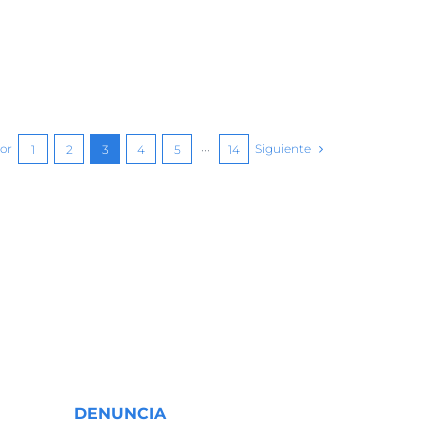
or
Siguiente
1
2
3
4
5
···
14
DENUNCIA