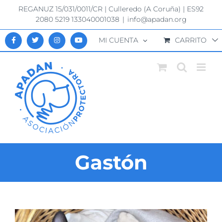
Saltar
REGANUZ 15/031/0011/CR | Culleredo (A Coruña) | ES92
al
2080 5219 133040001038
|
info@apadan.org
contenido
MI CUENTA
CARRITO
Gastón