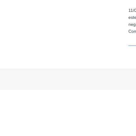
11/
est
neg
Con