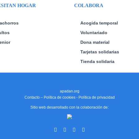
SITAN HOGAR
COLABORA
achorros
Acogida temporal
ltos
Voluntariado
enior
Dona material
Tarjetas solidarias
Tienda solidaria
apadan.org
Contacto
–
Política de cookies
-
Política de privacidad
Sitio web desarrollado con la colaboración de:
Facebook
X
Instagram
YouTube