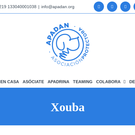
5219 133040001038
|
info@apadan.org
EN CASA
ASÓCIATE
APADRINA
TEAMING
COLABORA
DE
Xouba