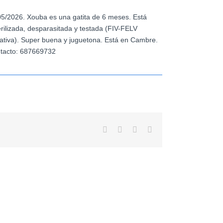
05/2026. Xouba es una gatita de 6 meses. Está
erilizada, desparasitada y testada (FIV-FELV
ativa). Super buena y juguetona. Está en Cambre.
tacto:
687669732
Facebook
X
WhatsApp
Correo
electrónico