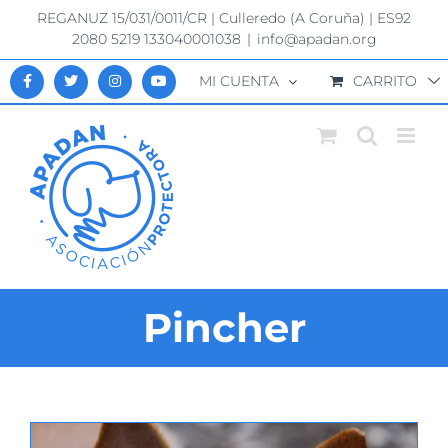
Saltar
REGANUZ 15/031/0011/CR | Culleredo (A Coruña) | ES92
al
2080 5219 133040001038
|
info@apadan.org
contenido
MI CUENTA
CARRITO
Pincher