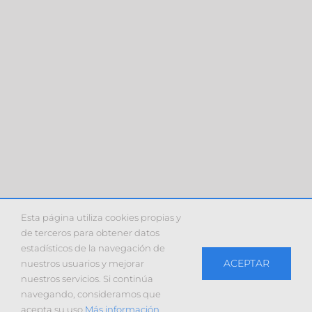
Esta página utiliza cookies propias y
de terceros para obtener datos
estadísticos de la navegación de
ACEPTAR
nuestros usuarios y mejorar
nuestros servicios. Si continúa
navegando, consideramos que
acepta su uso
Más información