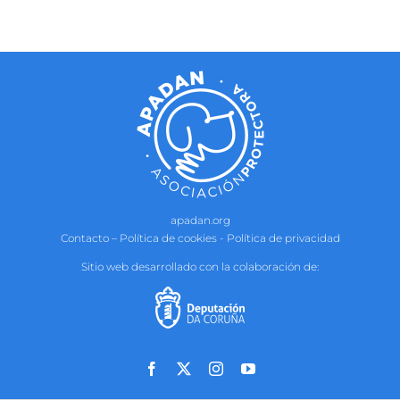
apadan.org
Contacto
–
Política de cookies
-
Política de privacidad
Sitio web desarrollado con la colaboración de:
Facebook
X
Instagram
YouTube