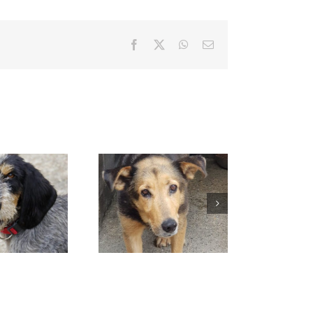
Facebook
X
WhatsApp
Correo
electrónico
MORA