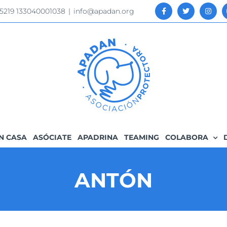
 5219 133040001038
|
info@apadan.org
N CASA
ASÓCIATE
APADRINA
TEAMING
COLABORA
ANTÓN