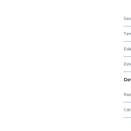
Sex
Ta
Eda
Est
De
Raz
Cat