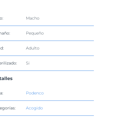
o:
Macho
maño:
Pequeño
d:
Adulto
erilizado:
Si
talles
a:
Podenco
egorías:
Acogido