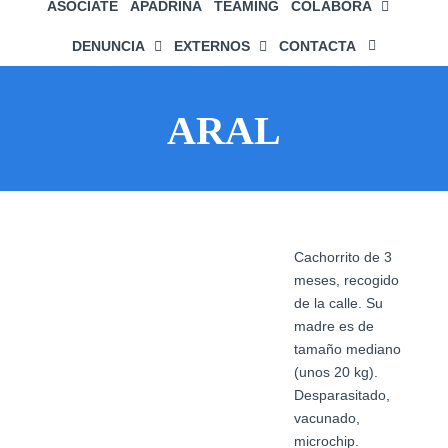
ASÓCIATE
APADRINA
TEAMING
COLABORA
DENUNCIA
EXTERNOS
CONTACTA
ARAL
Ver
Cachorrito de 3
imagen
meses, recogido
más
de la calle. Su
grande
madre es de
tamaño mediano
(unos 20 kg).
Desparasitado,
vacunado,
microchip.