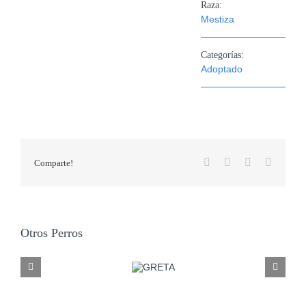
Raza:
Mestiza
Categorías:
Adoptado
Facebook
X
WhatsApp
Correo
Comparte!
electrón
Otros Perros
NALA