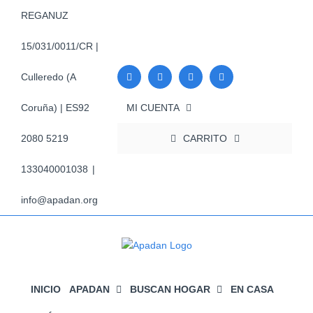
Saltar
REGANUZ
al
contenido
15/031/0011/CR |
Culleredo (A
MI CUENTA
Coruña) | ES92
CARRITO
2080 5219
133040001038
|
info@apadan.org
INICIO
APADAN
BUSCAN HOGAR
EN CASA