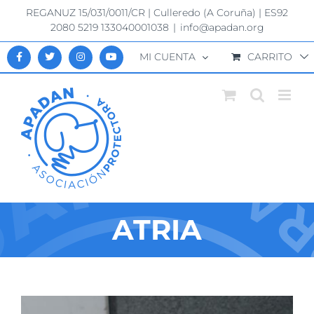
Saltar
REGANUZ 15/031/0011/CR | Culleredo (A Coruña) | ES92
al
2080 5219 133040001038
|
info@apadan.org
contenido
MI CUENTA
CARRITO
ATRIA
Ver