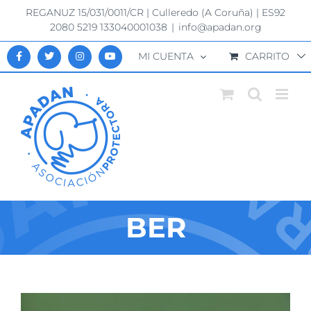
Saltar
REGANUZ 15/031/0011/CR | Culleredo (A Coruña) | ES92
al
2080 5219 133040001038
|
info@apadan.org
contenido
MI CUENTA
CARRITO
BER
Ver