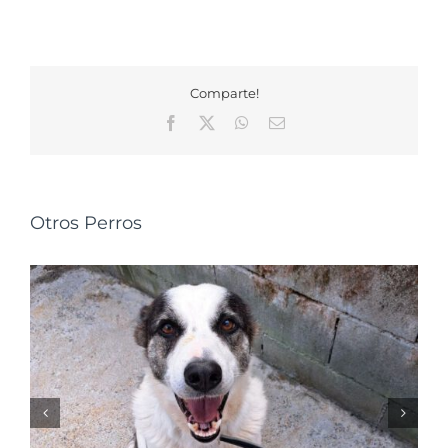
Comparte!
Facebook
X
WhatsApp
Correo
electrónico
Otros Perros
NALA