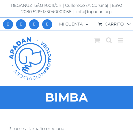
Saltar
REGANUZ 15/031/0011/CR | Culleredo (A Coruña) | ES92
al
2080 5219 133040001038
|
info@apadan.org
contenido
MI CUENTA
CARRITO
BIMBA
Ver
3 meses. Tamaño mediano