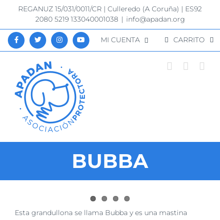
Saltar
REGANUZ 15/031/0011/CR | Culleredo (A Coruña) | ES92
al
2080 5219 133040001038
|
info@apadan.org
contenido
MI CUENTA
CARRITO
BUBBA
Ver
Esta grandullona se llama Bubba y es una mastina