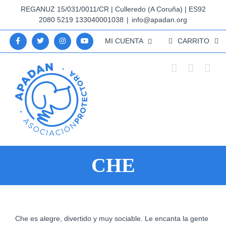
Saltar
REGANUZ 15/031/0011/CR | Culleredo (A Coruña) | ES92
al
2080 5219 133040001038
|
info@apadan.org
contenido
MI CUENTA
CARRITO
CHE
Ver
Che es alegre, divertido y muy sociable. Le encanta la gente