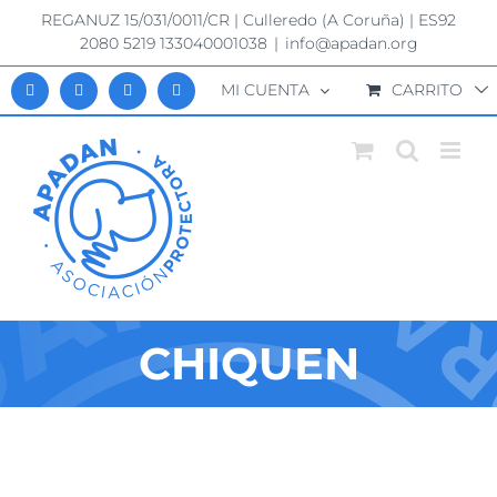
Saltar
REGANUZ 15/031/0011/CR | Culleredo (A Coruña) | ES92
al
2080 5219 133040001038
|
info@apadan.org
contenido
MI CUENTA
CARRITO
CHIQUEN
Ver