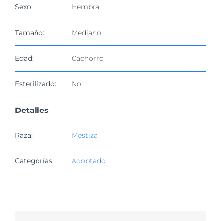
imagen
Sexo:
Hembra
más
grande
Tamaño:
Mediano
Edad:
Cachorro
Esterilizado:
No
Detalles
Raza:
Mestiza
Categorías:
Adoptado