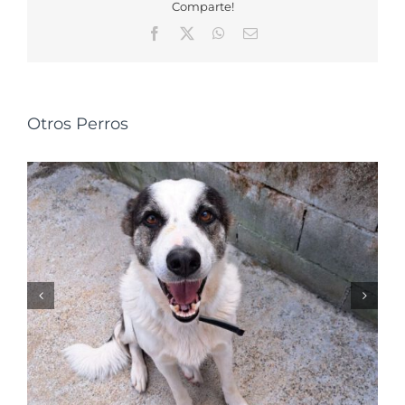
Comparte!
Facebook
X
WhatsApp
Correo
electrónico
Otros Perros
NALA