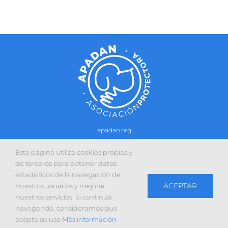
apadan.org
Contacto
–
Política de cookies
-
Política de privacidad
Esta página utiliza cookies propias y
Sitio web desarrollado con la colaboración de:
de terceros para obtener datos
estadísticos de la navegación de
ACEPTAR
nuestros usuarios y mejorar
nuestros servicios. Si continúa
navegando, consideramos que
Facebook
X
Instagram
YouTube
acepta su uso
Más información