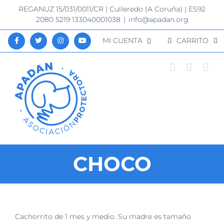
Saltar
REGANUZ 15/031/0011/CR | Culleredo (A Coruña) | ES92
al
2080 5219 133040001038
|
info@apadan.org
contenido
MI CUENTA
CARRITO
CHOCO
Ver
Cachorrito de 1 mes y medio. Su madre es tamaño