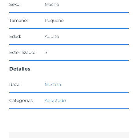
imagen
Sexo:
Macho
más
grande
Tamaño:
Pequeño
Edad:
Adulto
Esterilizado:
Si
Detalles
Raza:
Mestiza
Categorías:
Adoptado