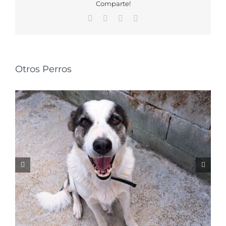
Comparte!
Facebook
X
WhatsApp
Correo
electrónico
Otros Perros
NALA