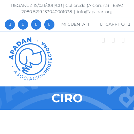
Saltar
REGANUZ 15/031/0011/CR | Culleredo (A Coruña) | ES92
al
2080 5219 133040001038
|
info@apadan.org
contenido
MI CUENTA
CARRITO
CIRO
Ver