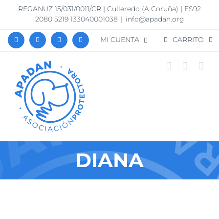
Saltar
REGANUZ 15/031/0011/CR | Culleredo (A Coruña) | ES92
al
2080 5219 133040001038
|
info@apadan.org
contenido
MI CUENTA
CARRITO
DIANA
Ver