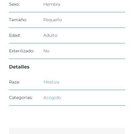
imagen
Sexo:
Hembra
más
grande
Tamaño:
Pequeño
Edad:
Adulto
Esterilizado:
No
Detalles
Raza:
Mestiza
Categorías:
Acogido