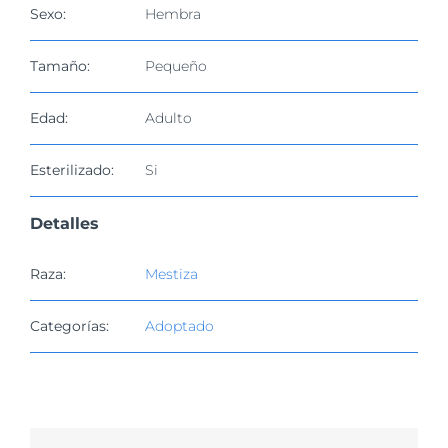
imagen
Sexo:
Hembra
más
grande
Tamaño:
Pequeño
Edad:
Adulto
Esterilizado:
Si
Detalles
Raza:
Mestiza
Categorías:
Adoptado