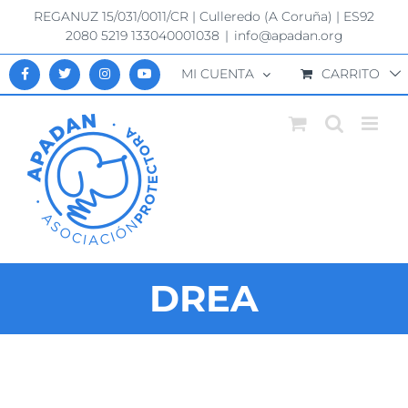
Saltar
REGANUZ 15/031/0011/CR | Culleredo (A Coruña) | ES92
al
2080 5219 133040001038
|
info@apadan.org
contenido
MI CUENTA
CARRITO
DREA
Ver