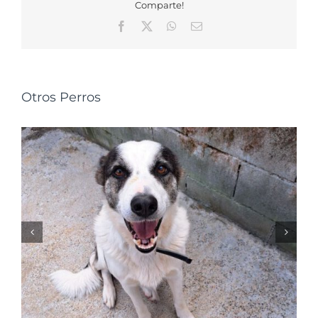
Comparte!
Facebook
X
WhatsApp
Correo
electrónico
Otros Perros
NALA