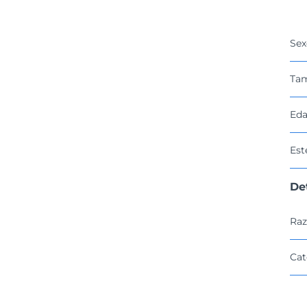
Sex
Ta
Eda
Est
De
Raz
Cat