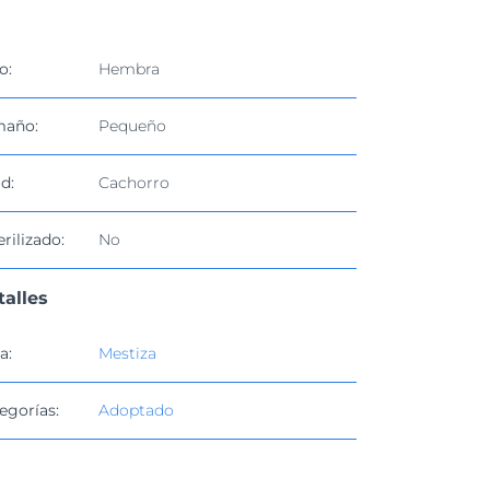
o:
Hembra
maño:
Pequeño
d:
Cachorro
erilizado:
No
talles
a:
Mestiza
egorías:
Adoptado