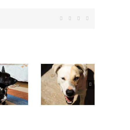
Facebook
X
WhatsApp
Correo
electrónico
VENUS