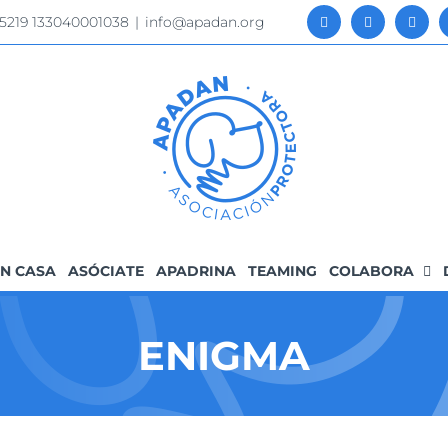
 5219 133040001038
|
info@apadan.org
N CASA
ASÓCIATE
APADRINA
TEAMING
COLABORA
ENIGMA