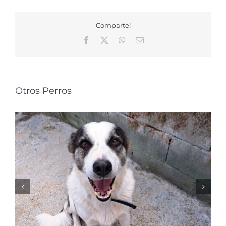
Comparte!
Facebook
X
WhatsApp
Correo
electrónico
Otros Perros
NALA