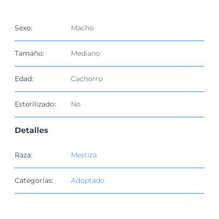
imagen
más
grande
Sexo:
Macho
Tamaño:
Mediano
Edad:
Cachorro
Esterilizado:
No
Detalles
Raza:
Mestiza
Categorías:
Adoptado