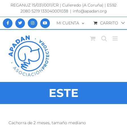
Saltar
REGANUZ 15/031/0011/CR | Culleredo (A Coruña) | ES92
al
2080 5219 133040001038
|
info@apadan.org
contenido
MI CUENTA
CARRITO
ESTE
Ver
Cachorra de 2 meses, tamaño mediano