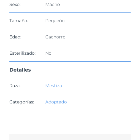
imagen
Sexo:
Macho
más
grande
Tamaño:
Pequeño
Edad:
Cachorro
Esterilizado:
No
Detalles
Raza:
Mestiza
Categorías:
Adoptado