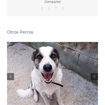
Comparte!
Facebook
X
WhatsApp
Correo
electrónico
Otros Perros
NALA