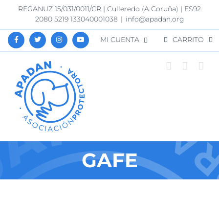
Saltar
REGANUZ 15/031/0011/CR | Culleredo (A Coruña) | ES92
al
2080 5219 133040001038
|
info@apadan.org
contenido
MI CUENTA
CARRITO
GAFE
Ver