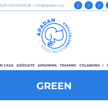
 5219 133040001038
|
info@apadan.org
N CASA
ASÓCIATE
APADRINA
TEAMING
COLABORA
GREEN