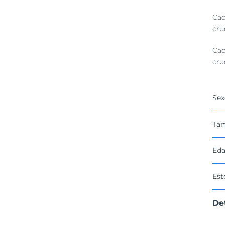
Cac
cru
Cac
cru
Sex
Ta
Eda
Est
De