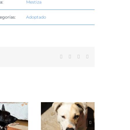
a:
Mestiza
egorías:
Adoptado
Facebook
X
WhatsApp
Correo
electrónico
VENUS