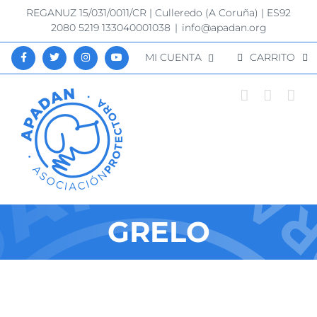
Saltar
REGANUZ 15/031/0011/CR | Culleredo (A Coruña) | ES92
al
2080 5219 133040001038
|
info@apadan.org
contenido
MI CUENTA
CARRITO
GRELO
Ver