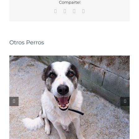
Comparte!
Facebook
X
WhatsApp
Correo
electrónico
Otros Perros
NALA