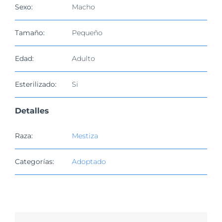
imagen
Sexo:
Macho
más
grande
Tamaño:
Pequeño
Edad:
Adulto
Esterilizado:
Si
Detalles
Raza:
Mestiza
Categorías:
Adoptado