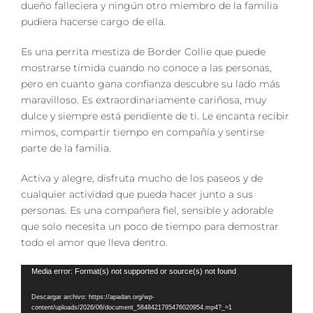
imagen
dueño falleciera y ningún otro miembro de la familia
más
pudiera hacerse cargo de ella.
grande
Es una perrita mestiza de Border Collie que puede
mostrarse tímida cuando no conoce a las personas,
pero en cuanto gana confianza descubre su lado más
maravilloso. Es extraordinariamente cariñosa, muy
dulce y siempre está pendiente de ti. Le encanta recibir
mimos, compartir tiempo en compañía y sentirse
parte de la familia.
Activa y alegre, disfruta mucho de los paseos y de
cualquier actividad que pueda hacer junto a sus
personas. Es una compañera fiel, sensible y adorable
que solo necesita un poco de tiempo para demostrar
todo el amor que lleva dentro.
Reproductor
Media error: Format(s) not supported or source(s) not found
de
Descargar archivo: https://apadan.org/wp-
vídeo
content/uploads/2026/06/document_5848421795476020954.mp4?_=1