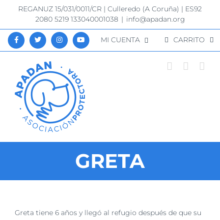
Saltar
REGANUZ 15/031/0011/CR | Culleredo (A Coruña) | ES92
al
2080 5219 133040001038
|
info@apadan.org
contenido
MI CUENTA
CARRITO
GRETA
Ver
Greta tiene 6 años y llegó al refugio después de que su