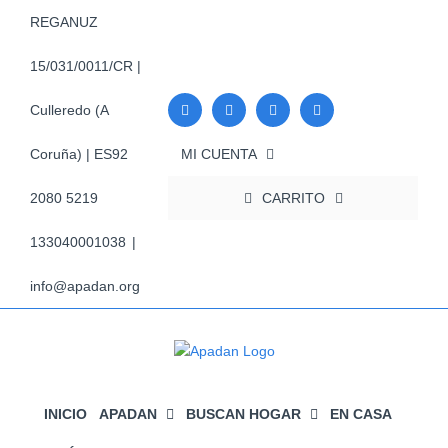
Saltar
REGANUZ
al
contenido
15/031/0011/CR |
Culleredo (A
MI CUENTA
Coruña) | ES92
CARRITO
2080 5219
133040001038
|
info@apadan.org
INICIO
APADAN
BUSCAN HOGAR
EN CASA