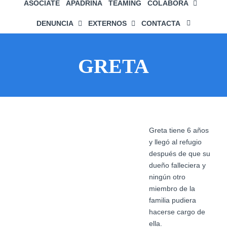
ASÓCIATE
APADRINA
TEAMING
COLABORA
DENUNCIA
EXTERNOS
CONTACTA
GRETA
Ver
Greta tiene 6 años
imagen
y llegó al refugio
más
después de que su
grande
dueño falleciera y
ningún otro
miembro de la
familia pudiera
hacerse cargo de
ella.