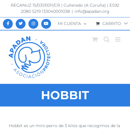
Saltar
REGANUZ 15/031/0011/CR | Culleredo (A Coruña) | ES92
al
2080 5219 133040001038
|
info@apadan.org
contenido
MI CUENTA
CARRITO
HOBBIT
Ver
Hobbit es un mini-perro de 3 kilos que recogimos de la