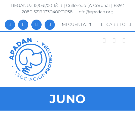
Saltar
REGANUZ 15/031/0011/CR | Culleredo (A Coruña) | ES92
al
2080 5219 133040001038
|
info@apadan.org
contenido
MI CUENTA
CARRITO
JUNO
Ver