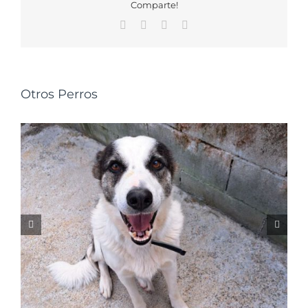
Comparte!
Facebook
X
WhatsApp
Correo
electrónico
Otros Perros
NALA