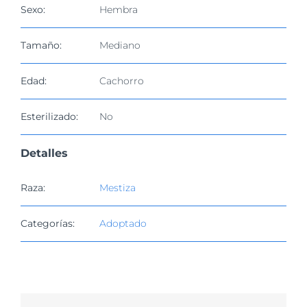
imagen
Sexo:
Hembra
más
grande
Tamaño:
Mediano
Edad:
Cachorro
Esterilizado:
No
Detalles
Raza:
Mestiza
Categorías:
Adoptado