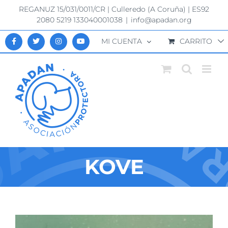
Saltar
REGANUZ 15/031/0011/CR | Culleredo (A Coruña) | ES92
al
2080 5219 133040001038
|
info@apadan.org
contenido
MI CUENTA
CARRITO
KOVE
Ver