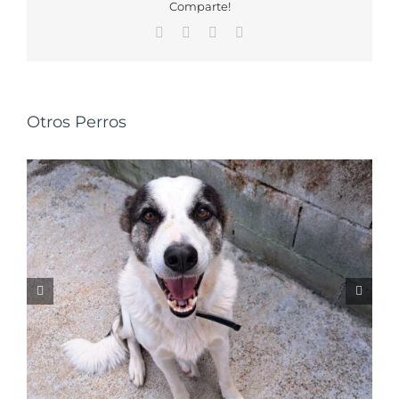
Comparte!
Facebook
X
WhatsApp
Correo
electrónico
Otros Perros
NALA