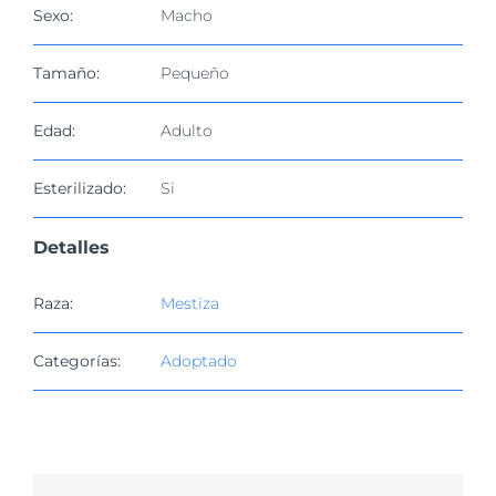
imagen
Sexo:
Macho
más
grande
Tamaño:
Pequeño
Edad:
Adulto
Esterilizado:
Si
Detalles
Raza:
Mestiza
Categorías:
Adoptado