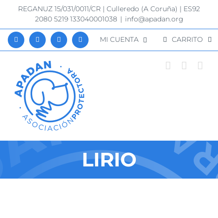
Saltar
REGANUZ 15/031/0011/CR | Culleredo (A Coruña) | ES92
al
2080 5219 133040001038
|
info@apadan.org
contenido
MI CUENTA
CARRITO
LIRIO
Ver