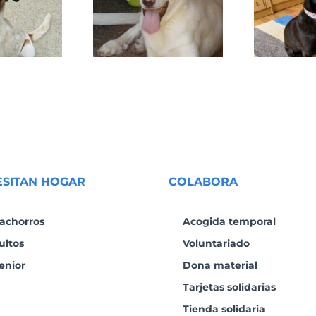
DAFNE
SANSA
ESITAN HOGAR
COLABORA
achorros
Acogida temporal
ultos
Voluntariado
enior
Dona material
Tarjetas solidarias
Tienda solidaria