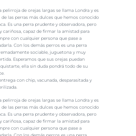
a pelirroja de orejas largas se llama Londra y es
 de las perras más dulces que hemos conocido
ca. Es una perra prudente y observadora, pero
 cariñosa, capaz de firmar la amistad para
mpre con cualquier persona que pase a
udarla. Con los demás perros es una perra
remadamente sociable, juguetona y muy
ertida. Esperamos que sus orejas puedan
quistarte, ella sin duda pondrá todo de su
te.
entrega con chip, vacunada, desparasitada y
erilizada.
a pelirroja de orejas largas se llama Londra y es
 de las perras más dulces que hemos conocido
ca. Es una perra prudente y observadora, pero
 cariñosa, capaz de firmar la amistad para
mpre con cualquier persona que pase a
udarla. Con los demás perros es una perra