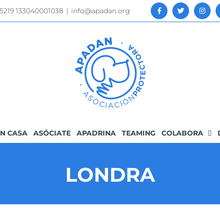
 5219 133040001038
|
info@apadan.org
N CASA
ASÓCIATE
APADRINA
TEAMING
COLABORA
LONDRA