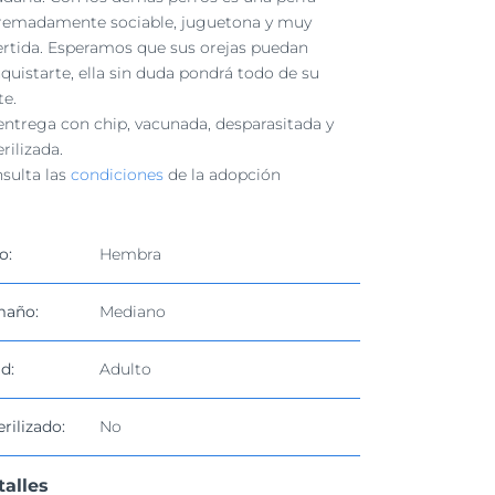
remadamente sociable, juguetona y muy
ertida. Esperamos que sus orejas puedan
quistarte, ella sin duda pondrá todo de su
te.
entrega con chip, vacunada, desparasitada y
erilizada.
sulta las
condiciones
de la adopción
o:
Hembra
maño:
Mediano
d:
Adulto
erilizado:
No
talles