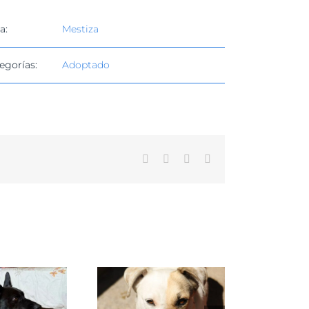
a:
Mestiza
egorías:
Adoptado
Facebook
X
WhatsApp
Correo
electrónico