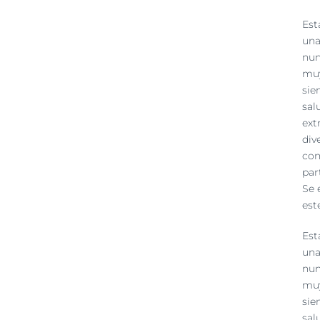
Est
una
nun
muy
sie
sal
ext
div
con
par
Se 
est
Est
una
nun
muy
sie
sal