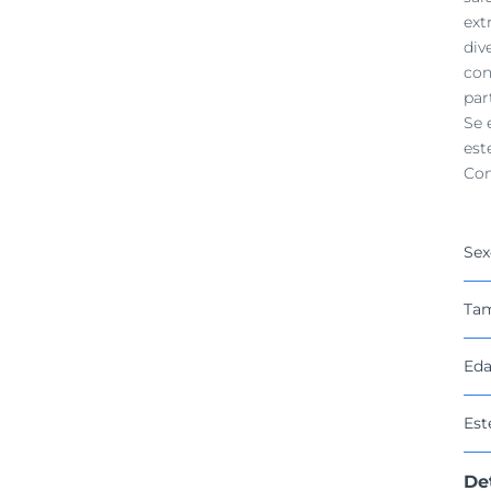
ext
div
con
par
Se 
est
Con
Sex
Ta
Eda
Est
De