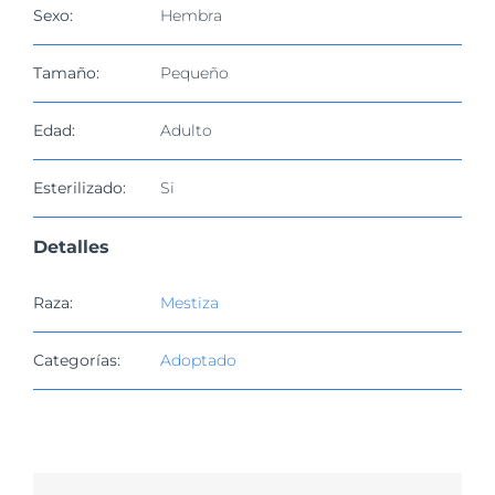
imagen
Sexo:
Hembra
más
grande
Tamaño:
Pequeño
Edad:
Adulto
Esterilizado:
Si
Detalles
Raza:
Mestiza
Categorías:
Adoptado