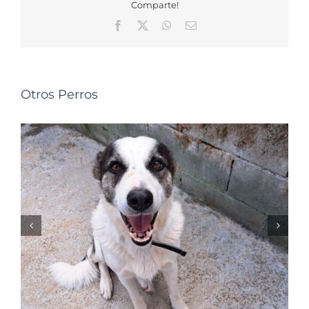
Comparte!
Facebook
X
WhatsApp
Correo
electrónico
Otros Perros
NALA