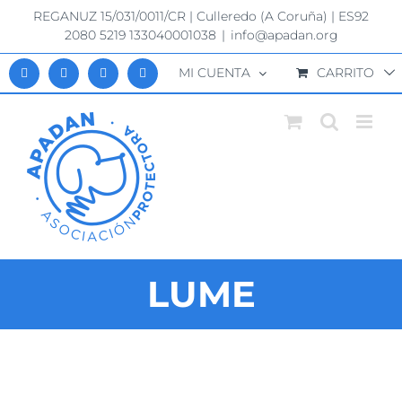
Saltar
REGANUZ 15/031/0011/CR | Culleredo (A Coruña) | ES92
al
2080 5219 133040001038
|
info@apadan.org
contenido
MI CUENTA
CARRITO
LUME
Ver