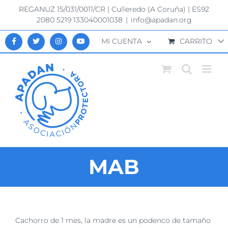
Saltar
REGANUZ 15/031/0011/CR | Culleredo (A Coruña) | ES92
al
2080 5219 133040001038
|
info@apadan.org
contenido
MI CUENTA
CARRITO
MAB
Ver
Cachorro de 1 mes, la madre es un podenco de tamaño