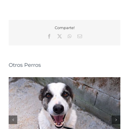
Comparte!
Facebook
X
WhatsApp
Correo
electrónico
Otros Perros
NALA