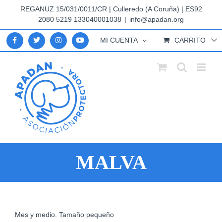
Saltar
REGANUZ 15/031/0011/CR | Culleredo (A Coruña) | ES92
al
2080 5219 133040001038
|
info@apadan.org
contenido
MI CUENTA
CARRITO
MALVA
Ver
Mes y medio. Tamaño pequeño