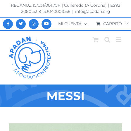
Saltar
REGANUZ 15/031/0011/CR | Culleredo (A Coruña) | ES92
al
2080 5219 133040001038
|
info@apadan.org
contenido
MI CUENTA
CARRITO
MESSI
Ver