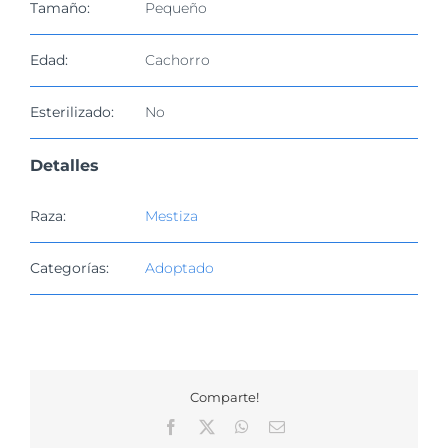
Tamaño:
Pequeño
Edad:
Cachorro
Esterilizado:
No
Detalles
Raza:
Mestiza
Categorías:
Adoptado
Comparte!
Facebook
X
WhatsApp
Correo
electrónico