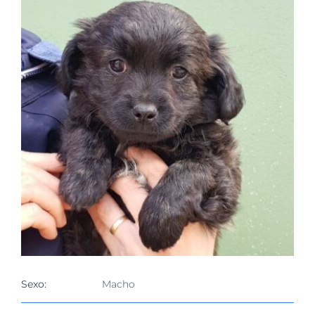
imagen
más
grande
Sexo:
Macho