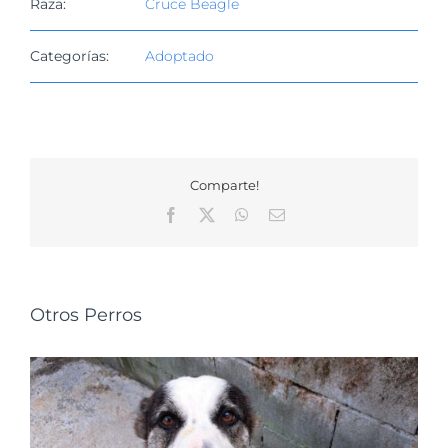
Raza:
Cruce Beagle
Categorías:
Adoptado
Comparte!
Facebook
X
WhatsApp
Correo
electrónico
Otros Perros