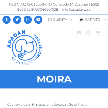
Saltar
REGANUZ 15/031/0011/CR | Culleredo (A Coruña) | ES92
al
2080 5219 133040001038
|
info@apadan.org
contenido
MI CUENTA
CARRITO
MOIRA
Ver
Cachorra de 8-9 meses en adopción. Se entrega