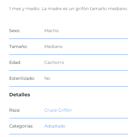
imagen
1 mes y medio. La madre es un grifón tamaño mediano.
más
grande
Sexo:
Macho
Tamaño:
Mediano
Edad:
Cachorro
Esterilizado:
No
Detalles
Raza:
Cruce Grifón
Categorías:
Adoptado