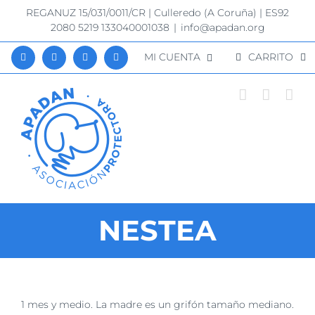
Saltar
REGANUZ 15/031/0011/CR | Culleredo (A Coruña) | ES92
al
2080 5219 133040001038
|
info@apadan.org
contenido
MI CUENTA
CARRITO
NESTEA
Ver
1 mes y medio. La madre es un grifón tamaño mediano.