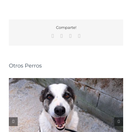
Comparte!
Facebook
X
WhatsApp
Correo
electrónico
Otros Perros
NALA