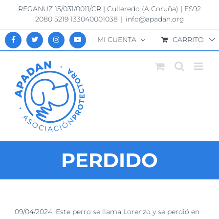
Saltar
REGANUZ 15/031/0011/CR | Culleredo (A Coruña) | ES92
al
2080 5219 133040001038
|
info@apadan.org
contenido
MI CUENTA
CARRITO
PERDIDO
Ver
09/04/2024. Este perro se llama Lorenzo y se perdió en