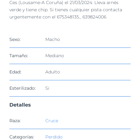
imagen
Ces (Lousame-A Coruña) el 21/03/2024. Lleva arnés
más
verde y tiene chip. Si tienes cualquier pista contacta
grande
urgentemente con el 675348135_ 639824006
Sexo:
Macho
Tamaño:
Mediano
Edad:
Adulto
Esterilizado:
Si
Detalles
Raza:
Cruce
Categorías:
Perdido